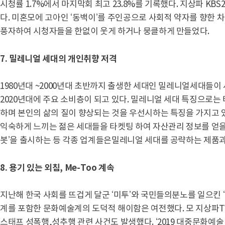
시청률 1.7%에서 마지막회 최고 23.8%를 기록했다. 지상파 KB
다. 미혼모에 고아인 ‘동백이’를 주인공으로 사회적 약자를 향한
풍자하여 시청자들을 한없이 웃게 하거나 뭉클하게 만들었다.
7.
밀레니얼 세대의 개인취향 저격
1980년대 ~2000년대 초반까지 출생한 세대인 밀레니얼세대들
2020년대에 주요 소비층이 되고 있다. 밀레니얼 세대 특징으로는 
하며 본인의 삶의 질이 향상되는 것을 우선시하는 특징을 가지고 
익숙하게 느끼는 젊은 세대들을 타켓팅 하여 자산관리 정보를 얻을
봇’을 출시하는 등 각종 업계들은밀레니얼 세대를 공략하는 제품과
8.
용기 있는 외침, Me-Too 계속
지난해 한국 사회를 뜨겁게 달군 ‘미투’와 국민들의분노를 일으킨 
계를 포함한 문화예술계의 도덕적 해이함은 여전했다. 모 지상파TV
스태프 성폭행,성추행 관련 사건도 발생했다. ‘2019 대중문화예