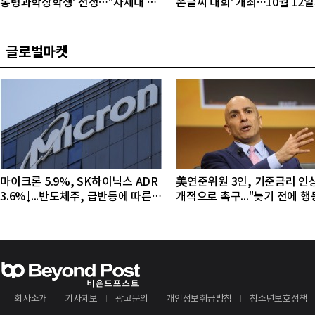
통령과학장학생' 선정…"차세대 연
손글씨 대회' 개최…10월 12
구자 발굴"
접수
글로벌마켓
마이크론 5.9%, SK하이닉스 ADR
美연준위원 3인, 기준금리 인
3.6%↓...반도체주, 급반등에 따른
개적으로 촉구..."늦기 전에 
조정 국면
야"
회사소개
기사제보
광고문의
개인정보취급방침
청소년보호정책