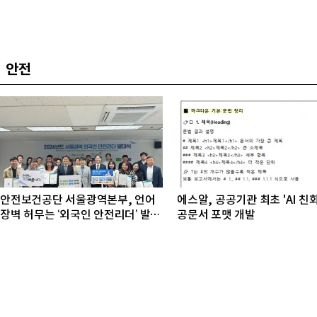
안전
안전보건공단 서울광역본부, 언어
에스알, 공공기관 최초 'AI 친
장벽 허무는 ‘외국인 안전리더’ 발대
공문서 포맷 개발
식 개최