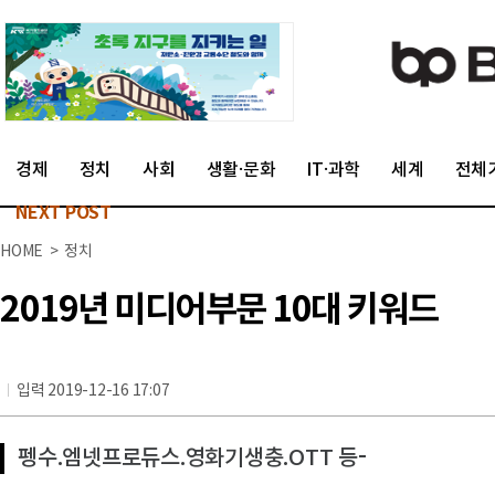
경제
정치
사회
생활·문화
IT·과학
세계
전체
NEXT POST
HOME > 정치
2019년 미디어부문 10대 키워드
입력 2019-12-16 17:07
펭수.엠넷프로듀스.영화기생충.OTT 등–