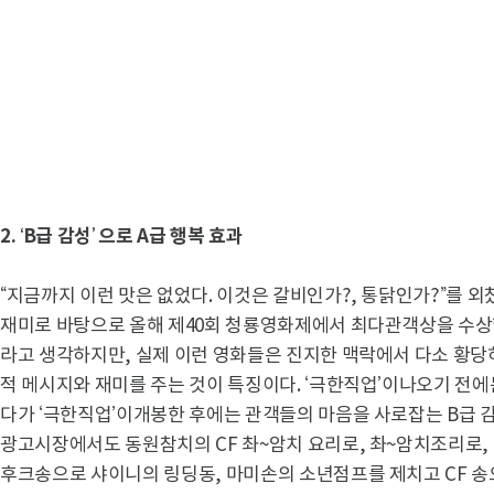
2. ‘B
급 감성’ 으로 A급 행복 효과
“지금까지 이런 맛은 없었다. 이것은 갈비인가?, 통닭인가?”를 외
재미로 바탕으로 올해 제40회 청룡영화제에서 최다관객상을 수상
라고 생각하지만, 실제 이런 영화들은 진지한 맥락에서 다소 황
적 메시지와 재미를 주는 것이 특징이다. ‘극한직업’이나오기 전
다가 ‘극한직업’이개봉한 후에는 관객들의 마음을 사로잡는 B급 
광고시장에서도 동원참치의 CF 촤~암치 요리로, 촤~암치조리로, 
후크송으로 샤이니의 링딩동, 마미손의 소년점프를 제치고 CF 송