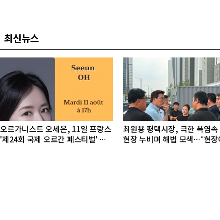
최신뉴스
오르가니스트 오세은, 11일 프랑스
최원용 평택시장, 극한 폭염속
'제24회 국제 오르간 페스티벌' 초
현장 누비며 해법 모색…“현장
청 리사이틀 개최
있다”