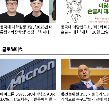
동국대 대학원생 3명, '2026년 대
동국대 미당연구소, '제3회 미
통령과학장학생' 선정…"차세대 연
손글씨 대회' 개최…10월 12
구자 발굴"
접수
글로벌마켓
마이크론 5.9%, SK하이닉스 ADR
美연준위원 3인, 기준금리 인
3.6%↓...반도체주, 급반등에 따른
개적으로 촉구..."늦기 전에 
조정 국면
야"