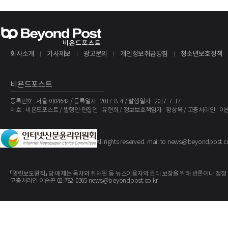
회사소개
기사제보
광고문의
개인정보취급방침
청소년보호정책
비욘드포스트
등록번호 : 서울 아04642 / 등록일자 : 2017. 8. 4 / 발행일자 : 2017. 7. 17
제호 : 비욘드포스트 / 발행인·편집인 : 유현희 / 정보보호책임자 : 황상욱 / 고충처리인 : 이
The BeyondPost
Copyright ©
. All rights reserved. mail to news@beyondpost.c
「열린보도원칙」 당 매체는 독자와 취재원 등 뉴스이용자의 권리 보장을 위해 반론이나 정정
고충처리인 이순곤 02-782-0365 news@beyondpost.co.kr