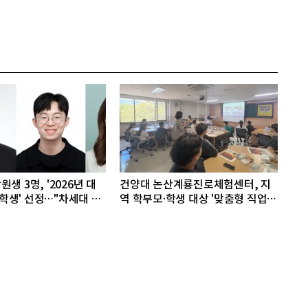
생 3명, '2026년 대
건양대 논산계룡진로체험센터, 지
생' 선정…"차세대 연
역 학부모·학생 대상 '맞춤형 직업
체험' 성료