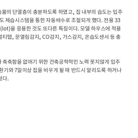
축물의 단열층이 충분하도록 하였고
,
집 내부의 습도는 입주
도 제습시스템을 통한 자동배수로 조절되게 했다
.
전용
33
넷
(Iot)
을 응용한 것도 또다른 특징이다
.
모델 하우스에 적용
멀티탭
,
문열림감지
, CO
감지
,
가스감지
,
온습도센서 등 총
 축축함을 없애기 위한 건축공학적인 노력 못지않게 입주
 환기와
7
일이상 집을 비우게 될 때 반드시 알리도록 하거나
혔다
.