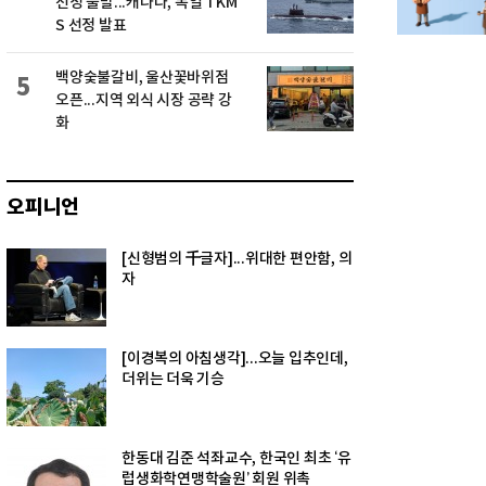
선정 불발...캐나다, 독일 TKM
S 선정 발표
백양숯불갈비, 울산꽃바위점
5
오픈...지역 외식 시장 공략 강
화
오피니언
[신형범의 千글자]...위대한 편안함, 의
자
[이경복의 아침생각]...오늘 입추인데,
더위는 더욱 기승
한동대 김준 석좌교수, 한국인 최초 ‘유
럽생화학연맹학술원’ 회원 위촉