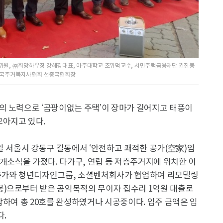
위원, ㈜희망하우징 강혜경대표, 아주대학교 조위덕교수, 서민주택금융재단 권진봉
, 한국주거복지사협회 선종국협회장
의 노력으로 ‘곰팡이없는 주택’이 장마가 길어지고 태풍이
아지고 있다.
일 서울시 강동구 길동에서 ‘안전하고 쾌적한 공가(空家)임
모델하우스 개소식을 가졌다. 다가구, 연립 등 저층주거지에 위치한 이
건축가와 청년디자인그룹, 소셜벤처회사가 협업하여 리모델링
)으로부터 받은 공익목적의 무이자 집수리 1억원 대출로
함하여 총 20호를 완성하였거나 시공중이다. 입주 금액은 입
다.