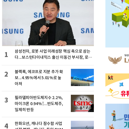
삼성전자, 로봇 사업 미래성장 핵심 축으로 삼는
1
다...보스턴다이내믹스 출신 이동건 부사장, 로보
틱스 전략팀장으로 선임
블랙록, 에코프로 지분 추가 확
2
보...4.95%에서 5.01%로 높
아져
필라델피아반도체지수 2.2%,
3
마이크론 0.94%↑...반도체주,
일제히 반등
한화오션, 캐나다 잠수함 사업
4