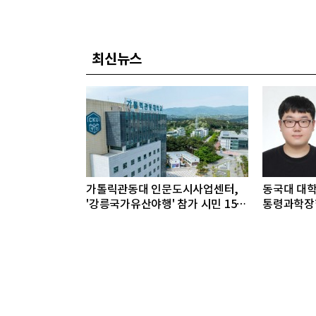
최신뉴스
가톨릭관동대 인문도시사업센터,
동국대 대학원
'강릉국가유산야행' 참가 시민 15명
통령과학장학
모집
구자 발굴"