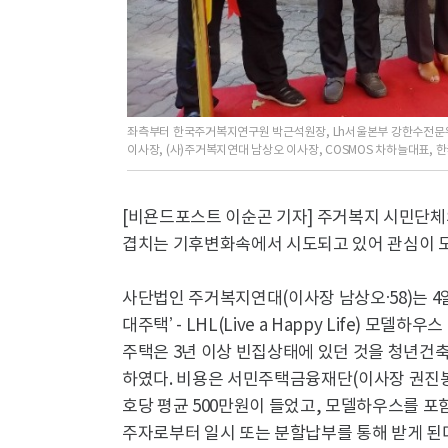
좌측부터 한국주거복지연구원 박근석원장, Lh서울본부 강한수전문
이사장, (사)주거복지연대 남상오 이사장, COSMOS 차하늘대표
[비욘드포스트 이순곤 기자] 주거복지 시민단체
겹치는 기후변화속에서 시도되고 있어 관심이 모
사단법인 주거복지연대(이사장 남상오·58)는 4
대주택’ - LHL(Live a Happy Life) 
주택은 3년 이상 빈집상태에 있던 것을 청년
하였다. 비용은 서민주택금융재단(이사장 권진봉
호당 평균 500만원이 들었고, 모델하우스를 포
주자로부터 일시 또는 분할납부를 통해 받게 된