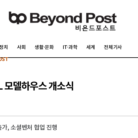
정치
사회
생활·문화
IT·과학
세계
전체기사
OST
L 모델하우스 개소식
건축가, 소셜벤처 협업 진행