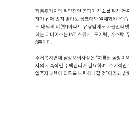
저층주거지의 취약점인 곰팡이 해소를 위해 건
자가 집에 있지 않아도 씽크대와 일체화된 온
·
습
㎡ 내외의 비
(
非
)
아파트 유형임에도 사물인터
하는 디바이스는
IoT
스위치
,
도어락
,
가스락
,
8
종이다
.
주거복지연대 남상오이사장은
“
여름철 곰팡이와
자의 지속적인 주택관리가 필요하며
,
주기적인
입주자교육이 되도록 노력해나갈 것
”
이라고 밝