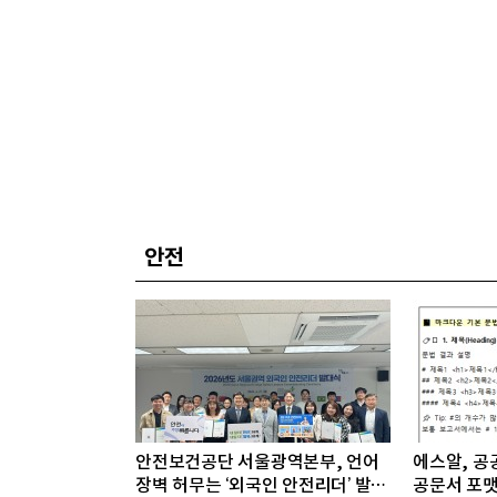
안전
안전보건공단 서울광역본부, 언어
에스알, 공공
장벽 허무는 ‘외국인 안전리더’ 발대
공문서 포맷