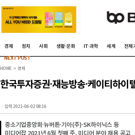
경제
정치
사회
생활·문화
IT·과학
세계
전체
NEXT POST
HOME > 경제
한국투자증권·재능방송·케이티하이텔 
입력 2021-06-02 08:16
중소기업중앙회·뉴버튼·기아(주)·SK하이닉스 등
미디어잡 2021년 6월 첫째 주, 미디어 분야 채용 공고