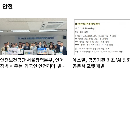
안전
안전보건공단 서울광역본부, 언어
에스알, 공공기관 최초 'AI 친
장벽 허무는 ‘외국인 안전리더’ 발대
공문서 포맷 개발
식 개최