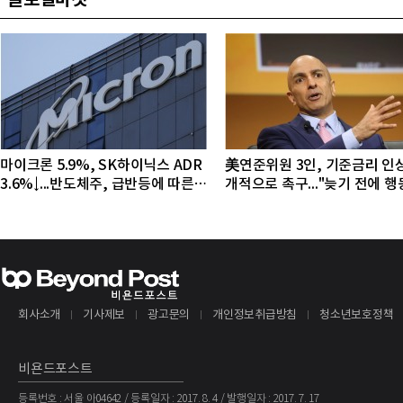
글로벌마켓
마이크론 5.9%, SK하이닉스 ADR
美연준위원 3인, 기준금리 인
3.6%↓...반도체주, 급반등에 따른
개적으로 촉구..."늦기 전에 
조정 국면
야"
회사소개
기사제보
광고문의
개인정보취급방침
청소년보호정책
비욘드포스트
등록번호 : 서울 아04642 / 등록일자 : 2017. 8. 4 / 발행일자 : 2017. 7. 17