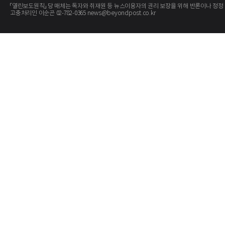
「열린보도원칙」 당 매체는 독자와 취재원 등 뉴스이용자의 권리 보장을 위해 반론이나 정정
고충처리인 이순곤 02-782-0365 news@beyondpost.co.kr