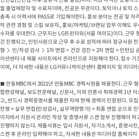
인턴십(인턴십 이후 정규직 전황 결정)이다. 지원 자격은 공통적으로 
월 졸업예정자 및 수료자이며, 전공은 무관이다. 토익이나 토익 스
충족 시 이력서에 PASS로 기입해야한다. 홍보 분야는 전공 및 
작 관련 경험 및 스킬 보유자, 홍보/마케팅/브랜딩 업무 이해도 우
수자를 우대한다. 근무지는 LG트윈타워(서울 여의도)이다. 근무 형
간 진행되고, 인턴사원으로 근무 후 수료 성적에 따라 정규사원 전
형 ＞ 인/적성 검사 ＞ 1차 면접 > 건강 검진 > 2차 면접 > 인
이션센터 내 채용 사이트에서 온라인으로 지원해야 한다. 접수 기간은 
이며, 더 자세한 내용은 LG커뮤니케이션센터 홈페이지 및 미디어
■ 안동MBC에서 2021년 안동MBC 경력사원을 채용한다. 근무 
합편성채널, 보도전문채널, 신문사, 이외 언론사 취재경력 1년 이
고, 반드시 경력증명서를 제출한 자에 한해 경력이 인정된다. 모집
전형 > 실무 면접(인성검사, 실무역량평가) > 최종 면접 순으로 
이지에서 지원서 온라인 작성 및 증명서류 스캔 첨부 진행해야 하
진행하지 않는다. 제출서류는 입사 지원서, 자기소개서, 증명사진,
스캔 후 온라인 입력해야 하고, 자세한 내용은 미디어잡 홈페이지 