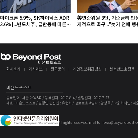
마이크론 5.9%, SK하이닉스 ADR
美연준위원 3인, 기준금리 인
3.6%↓...반도체주, 급반등에 따른
개적으로 촉구..."늦기 전에 
조정 국면
야"
회사소개
기사제보
광고문의
개인정보취급방침
청소년보호정책
비욘드포스트
등록번호 : 서울 아04642 / 등록일자 : 2017. 8. 4 / 발행일자 : 2017. 7. 17
제호 : 비욘드포스트 / 발행인·편집인 : 유현희 / 정보보호책임자 : 황상욱 / 고충처리인 : 이
The BeyondPost
Copyright ©
. All rights reserved. mail to news@beyondpost.c