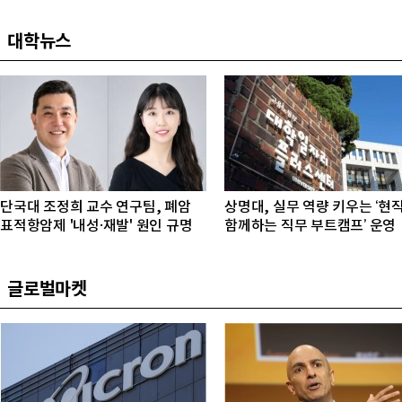
대학뉴스
단국대 조정희 교수 연구팀, 폐암
상명대, 실무 역량 키우는 ‘현
표적항암제 '내성·재발' 원인 규명
함께하는 직무 부트캠프’ 운영
글로벌마켓