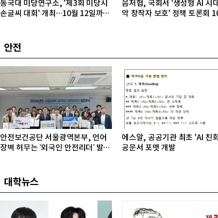
동국대 미당연구소, '제3회 미당시
음저협, 국회서 '생성형 AI 시
손글씨 대회' 개최…10월 12일까지
악 창작자 보호' 정책 토론회 1
접수
개최
안전
안전보건공단 서울광역본부, 언어
에스알, 공공기관 최초 'AI 친
장벽 허무는 ‘외국인 안전리더’ 발대
공문서 포맷 개발
식 개최
대학뉴스