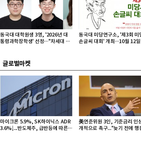
동국대 대학원생 3명, '2026년 대
동국대 미당연구소, '제3회 미
통령과학장학생' 선정…"차세대 연
손글씨 대회' 개최…10월 12
구자 발굴"
접수
글로벌마켓
마이크론 5.9%, SK하이닉스 ADR
美연준위원 3인, 기준금리 인
3.6%↓...반도체주, 급반등에 따른
개적으로 촉구..."늦기 전에 
조정 국면
야"