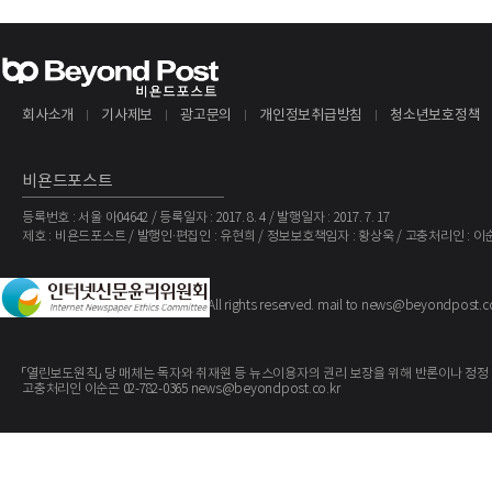
회사소개
기사제보
광고문의
개인정보취급방침
청소년보호정책
비욘드포스트
등록번호 : 서울 아04642 / 등록일자 : 2017. 8. 4 / 발행일자 : 2017. 7. 17
제호 : 비욘드포스트 / 발행인·편집인 : 유현희 / 정보보호책임자 : 황상욱 / 고충처리인 : 이
The BeyondPost
Copyright ©
. All rights reserved. mail to news@beyondpost.c
「열린보도원칙」 당 매체는 독자와 취재원 등 뉴스이용자의 권리 보장을 위해 반론이나 정정
고충처리인 이순곤 02-782-0365 news@beyondpost.co.kr