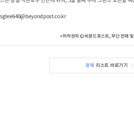
스는 잠실 석촌호수 인근에 위치, 5월 둘째 주에 그랜드 오픈할 예
sglee640@beyondpost.co.kr
<저작권자 © 비욘드포스트, 무단 전재 및
경제
리스트 바로가기