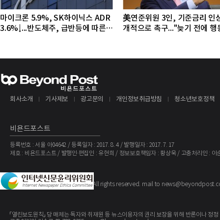
마이크론 5.9%, SK하이닉스 ADR
美연준위원 3인, 기준금리 인
3.6%↓...반도체주, 급반등에 따른
개적으로 촉구..."늦기 전에 
조정 국면
야"
회사소개
기사제보
광고문의
개인정보취급방침
청소년보호정책
비욘드포스트
등록번호 : 서울 아04642 / 등록일자 : 2017. 8. 4 / 발행일자 : 2017. 7. 17
제호 : 비욘드포스트 / 발행인·편집인 : 유현희 / 정보보호책임자 : 황상욱 / 고충처리인 : 이
The BeyondPost
Copyright ©
. All rights reserved. mail to news@beyondpost.c
「열린보도원칙」 당 매체는 독자와 취재원 등 뉴스이용자의 권리 보장을 위해 반론이나 정정