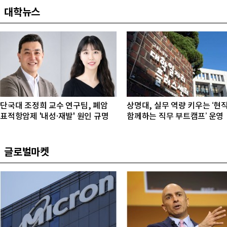
대학뉴스
단국대 조정희 교수 연구팀, 폐암
상명대, 실무 역량 키우는 ‘현
표적항암제 '내성·재발' 원인 규명
함께하는 직무 부트캠프’ 운영
글로벌마켓